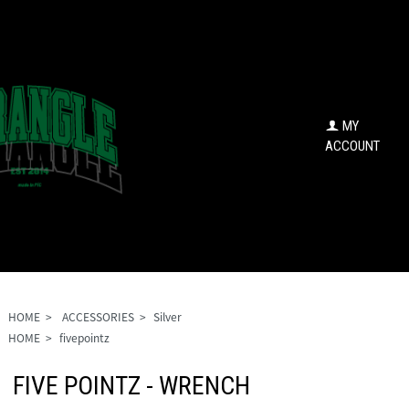
MY
ACCOUNT
HOME
>
ACCESSORIES
>
Silver
HOME
>
fivepointz
FIVE POINTZ - WRENCH