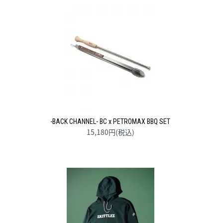
-BACK CHANNEL- BC x PETROMAX BBQ SET
15,180円(税込)