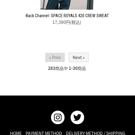
-Back Channel- SPACE ROYALS 420 CREW SWEAT
17,380円(税込)
« Prev
Next »
283
商品中
1-30
商品
HOME
PAYMENT METHOD
DELIVERY METHOD / SHIPPING