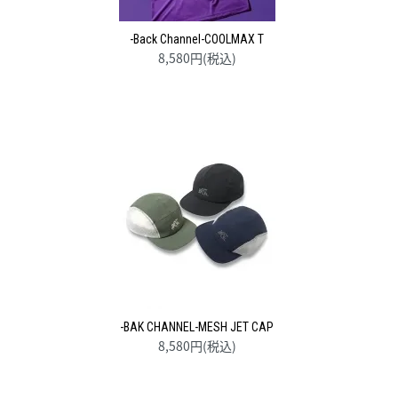
-Back Channel-COOLMAX T
8,580円(税込)
-BAK CHANNEL-MESH JET CAP
8,580円(税込)