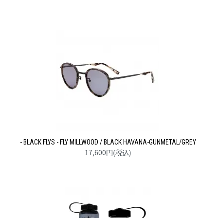
- BLACK FLYS - FLY MILLWOOD / BLACK HAVANA-GUNMETAL/GREY
17,600円(税込)