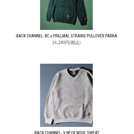
-BACK CHANNEL- BC x PRILLMAL STRAINS PULLOVER PARKA
16,280円(税込)
-BACK CHANNEL- V NECK WOOL SWEAT