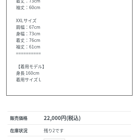
着丈：73cm
袖丈：60cm
XXLサイズ
肩幅：67cm
身幅：73cm
着丈：76cm
袖丈：61cm
==========
【着用モデル】
身長 160cm
着用サイズ L
22,000円(税込)
販売価格
在庫状況
残り2です