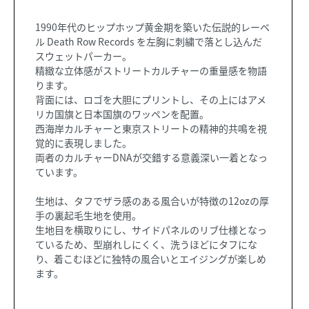
1990年代のヒップホップ黄金期を築いた伝説的レーベ
ル Death Row Records を左胸に刺繍で落とし込んだ
スウェットパーカー。
精緻な立体感がストリートカルチャーの重量感を物語
ります。
背面には、ロゴを大胆にプリントし、その上にはアメ
リカ国旗と日本国旗のワッペンを配置。
西海岸カルチャーと東京ストリートの精神的共鳴を視
覚的に表現しました。
両者のカルチャーDNAが交錯する意義深い一着となっ
ています。
生地は、タフでザラ感のある風合いが特徴の12ozの厚
手の裏起毛生地を使用。
生地目を横取りにし、サイドパネルのリブ仕様となっ
ているため、型崩れしにくく、洗うほどにタフにな
り、着こむほどに独特の風合いとエイジングが楽しめ
ます。