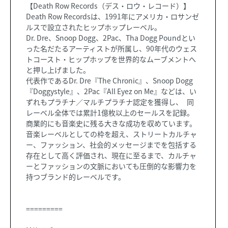
【Death Row Records（デス・ロウ・レコード）】
Death Row Recordsは、1991年にアメリカ・ロサンゼ
ルスで設立されたヒップホップレーベル。
Dr. Dre、Snoop Dogg、2Pac、Tha Dogg Poundとい
った名だたるアーティストが所属し、90年代のウェス
トコースト・ヒップホップを世界的なムーブメントへ
と押し上げました。
代表作であるDr. Dre『The Chronic』、Snoop Dogg
『Doggystyle』、2Pac『All Eyez on Me』などは、い
ずれもプラチナ／マルチプラチナ認定を獲得し、 同
レーベル全体では累計1億枚以上のセールスを記録。
商業的にも音楽史に残る大きな成功を収めています。
音楽レーベルとしての枠を超え、ストリートカルチャ
ー、ファッション、社会的メッセージまでを包括する
存在として高く評価され、現在に至るまで、カルチャ
ーとファッションの文脈においても圧倒的な影響力を
持つブランド的レーベルです。
=========