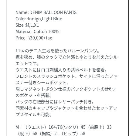
Name :DENIM BALLOON PANTS
Color :Indigo,Light Blue
Size :M,L,XL
Material :Cotton 100%
Price : \30,000+tax
11ozのデニム生地を使ったバルーンパンツ。
裾を狭め、膝のタックで立体感とゆとりを加えたシル
エットです。
ウエストにはロゴ刺繍入りの共地ベルトを装着。
フロントのスラッシュポケット、サイドに沿ったファ
スナー付きシームポケット、
隠しマグネットボタン仕様のバックポケットの計6つ
のポケットを搭載。
バックの右腰部分にはレザーパッチ付き。
同素材のキャップやジャケットを合わせたセットアッ
プスタイルも可能。
M：（ウエスト）104/76(ワタリ）45（前股上）33
（股下）68（裾幅）21（ヒップ）58