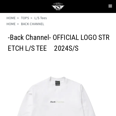
HOME
>
TOPS
>
L/S Tees
HOME
>
BACK CHANNEL
-Back Channel- OFFICIAL LOGO STR
ETCH L/S TEE 2024S/S