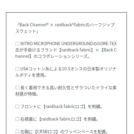
「Back Channel®︎ × raidback®︎fabricのハーフジップ
スウェット」
□ NITRO MICROPHONE UNDERGROUNDのGORE-TEX
氏が手掛けるブランド【raidback fabric】×【Back C
hannel】のコラボレーションシリーズ。
□ USAコットン糸による10.5オンスの日本製オリジナ
ルボディを使用。
□ 長く着用できる高い耐久性とザラついたドライな素
材感が特徴。
□ フロントに【raidback fabricロゴ】を刺繍。
□ 右襟裏に【raidback fabricロゴ】を刺繍。
□ 左胸に【CRSBロゴ】のワッペンベースを配置。