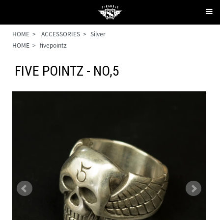
HOME
>
ACCESSORIES
>
Silver
HOME
>
fivepointz
FIVE POINTZ - NO,5