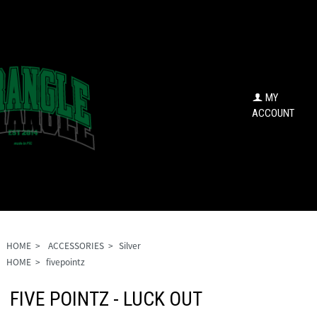
MY
ACCOUNT
HOME
>
ACCESSORIES
>
Silver
HOME
>
fivepointz
FIVE POINTZ - LUCK OUT